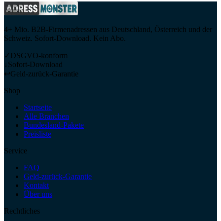
4+ Mio. B2B-Firmenadressen aus Deutschland, Österreich und der
Schweiz. Sofort-Download. Kein Abo.
✓
DSGVO-konform
↓
Sofort-Download
↩
Geld-zurück-Garantie
Shop
Startseite
Alle Branchen
Bundesland-Pakete
Preisliste
Service
FAQ
Geld-zurück-Garantie
Kontakt
Über uns
Rechtliches