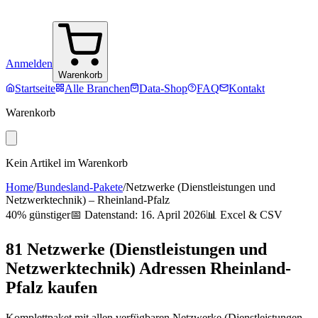
Anmelden
Warenkorb
Startseite
Alle Branchen
Data-Shop
FAQ
Kontakt
Warenkorb
Kein Artikel im Warenkorb
Home
/
Bundesland-Pakete
/
Netzwerke (Dienstleistungen und
Netzwerktechnik)
–
Rheinland-Pfalz
40% günstiger
📅 Datenstand:
16. April 2026
📊 Excel & CSV
81
Netzwerke (Dienstleistungen und
Netzwerktechnik)
Adressen
Rheinland-
Pfalz
kaufen
Komplettpaket mit allen verfügbaren
Netzwerke (Dienstleistungen