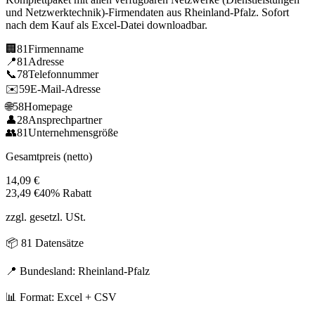
und Netzwerktechnik)
-Firmendaten aus
Rheinland-Pfalz
. Sofort
nach dem Kauf als Excel-Datei downloadbar.
🏢
81
Firmenname
📍
81
Adresse
📞
78
Telefonnummer
✉️
59
E-Mail-Adresse
🌐
58
Homepage
👤
28
Ansprechpartner
👥
81
Unternehmensgröße
Gesamtpreis (netto)
14,09
€
23,49
€
40% Rabatt
zzgl. gesetzl. USt.
📦
81
Datensätze
📍 Bundesland:
Rheinland-Pfalz
📊 Format: Excel + CSV