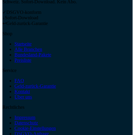
Schweiz. Sofort-Download. Kein Abo.
✓
DSGVO-konform
↓
Sofort-Download
↩
Geld-zurück-Garantie
Shop
Startseite
Alle Branchen
Bundesland-Pakete
Preisliste
Service
FAQ
Geld-zurück-Garantie
Kontakt
Über uns
Rechtliches
Impressum
Datenschutz
Cookie-Einstellungen
DSGVO-Anfrage