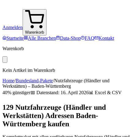
Anmelden
Warenkorb
Startseite
Alle Branchen
Data-Shop
FAQ
Kontakt
Warenkorb
Kein Artikel im Warenkorb
Home
/
Bundesland-Pakete
/
Nutzfahrzeuge (Händler und
Werkstätten)
–
Baden-Württemberg
40% günstiger
📅 Datenstand:
16. April 2026
📊 Excel & CSV
129
Nutzfahrzeuge (Händler und
Werkstätten)
Adressen
Baden-
Württemberg
kaufen
Komplettpaket mit allen verfügbaren
Nutzfahrzeuge (Händler und