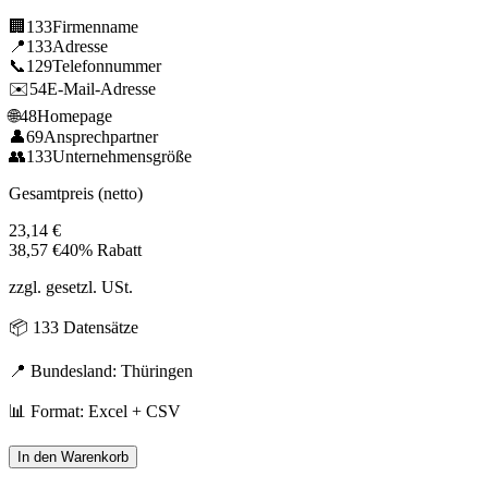
🏢
133
Firmenname
📍
133
Adresse
📞
129
Telefonnummer
✉️
54
E-Mail-Adresse
🌐
48
Homepage
👤
69
Ansprechpartner
👥
133
Unternehmensgröße
Gesamtpreis (netto)
23,14
€
38,57
€
40% Rabatt
zzgl. gesetzl. USt.
📦
133
Datensätze
📍 Bundesland:
Thüringen
📊 Format: Excel + CSV
In den Warenkorb