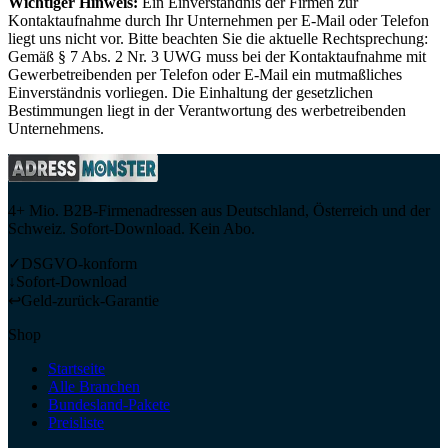
Wichtiger Hinweis:
Ein Einverständnis der Firmen zur
Kontaktaufnahme durch Ihr Unternehmen per E-Mail oder Telefon
liegt uns nicht vor. Bitte beachten Sie die aktuelle Rechtsprechung:
Gemäß § 7 Abs. 2 Nr. 3 UWG muss bei der Kontaktaufnahme mit
Gewerbetreibenden per Telefon oder E-Mail ein mutmaßliches
Einverständnis vorliegen. Die Einhaltung der gesetzlichen
Bestimmungen liegt in der Verantwortung des werbetreibenden
Unternehmens.
4+ Mio. B2B-Firmenadressen aus Deutschland, Österreich und der
Schweiz. Sofort-Download. Kein Abo.
✓
DSGVO-konform
↓
Sofort-Download
↩
Geld-zurück-Garantie
Shop
Startseite
Alle Branchen
Bundesland-Pakete
Preisliste