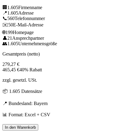
🏢
1.605
Firmenname
📍
1.605
Adresse
📞
560
Telefonnummer
✉️
50
E-Mail-Adresse
🌐
199
Homepage
👤
21
Ansprechpartner
👥
1.605
Unternehmensgröße
Gesamtpreis (netto)
279,27
€
465,45
€
40% Rabatt
zzgl. gesetzl. USt.
📦
1.605
Datensätze
📍 Bundesland:
Bayern
📊 Format: Excel + CSV
In den Warenkorb