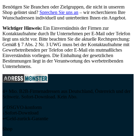
Benötigen Sie Branchen oder Zielgruppen, die nicht in unserem
Shop gelistet sind?
Sprechen Sie uns an
– wir recherchieren Ihre
Wunschadressen individuell und unterbreiten Ihnen ein Angebot.
Wichtiger Hinweis:
Ein Einverständnis der Firmen zur
Kontaktaufnahme durch Ihr Unternehmen per E-Mail oder Telefon
liegt uns nicht vor. Bitte beachten Sie die aktuelle Rechtsprechung:
Gemäß § 7 Abs. 2 Nr. 3 UWG muss bei der Kontaktaufnahme mit
Gewerbetreibenden per Telefon oder E-Mail ein mutmaßliches
Einverständnis vorliegen. Die Einhaltung der gesetzlichen
Bestimmungen liegt in der Verantwortung des werbetreibenden
Unternehmens.
4+ Mio. B2B-Firmenadressen aus Deutschland, Österreich und der
Schweiz. Sofort-Download. Kein Abo.
✓
DSGVO-konform
↓
Sofort-Download
↩
Geld-zurück-Garantie
Shop