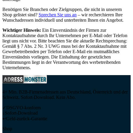
Benötigen Sie Branchen oder Zielgruppen, die nicht in unserem
Shop gelistet sind?
Sprechen Sie uns an
– wir recherchieren Ihre
Wunschadressen individuell und unterbreiten Ihnen ein Angebot.
Wichtiger Hinweis:
Ein Einverständnis der Firmen zur
Kontaktaufnahme durch Ihr Unternehmen per E-Mail oder Telefon
liegt uns nicht vor. Bitte beachten Sie die aktuelle Rechtsprechung:
Gemäß § 7 Abs. 2 Nr. 3 UWG muss bei der Kontaktaufnahme mit
Gewerbetreibenden per Telefon oder E-Mail ein mutmaßliches
Einverständnis vorliegen. Die Einhaltung der gesetzlichen
Bestimmungen liegt in der Verantwortung des werbetreibenden
Unternehmens.
4+ Mio. B2B-Firmenadressen aus Deutschland, Österreich und der
Schweiz. Sofort-Download. Kein Abo.
✓
DSGVO-konform
↓
Sofort-Download
↩
Geld-zurück-Garantie
Shop