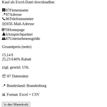
Kauf als Excel-Datei downloadbar.
🏢
87
Firmenname
📍
87
Adresse
📞
86
Telefonnummer
✉️
65
E-Mail-Adresse
🌐
70
Homepage
👤
6
Ansprechpartner
👥
87
Unternehmensgröße
Gesamtpreis (netto)
15,14
€
25,23
€
40% Rabatt
zzgl. gesetzl. USt.
📦
87
Datensätze
📍 Bundesland:
Brandenburg
📊 Format: Excel + CSV
In den Warenkorb