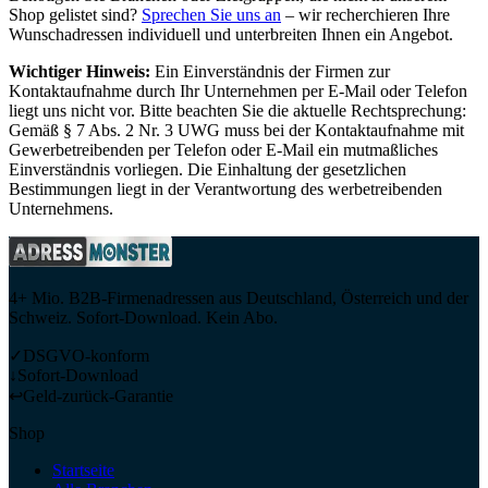
Shop gelistet sind?
Sprechen Sie uns an
– wir recherchieren Ihre
Wunschadressen individuell und unterbreiten Ihnen ein Angebot.
Wichtiger Hinweis:
Ein Einverständnis der Firmen zur
Kontaktaufnahme durch Ihr Unternehmen per E-Mail oder Telefon
liegt uns nicht vor. Bitte beachten Sie die aktuelle Rechtsprechung:
Gemäß § 7 Abs. 2 Nr. 3 UWG muss bei der Kontaktaufnahme mit
Gewerbetreibenden per Telefon oder E-Mail ein mutmaßliches
Einverständnis vorliegen. Die Einhaltung der gesetzlichen
Bestimmungen liegt in der Verantwortung des werbetreibenden
Unternehmens.
4+ Mio. B2B-Firmenadressen aus Deutschland, Österreich und der
Schweiz. Sofort-Download. Kein Abo.
✓
DSGVO-konform
↓
Sofort-Download
↩
Geld-zurück-Garantie
Shop
Startseite