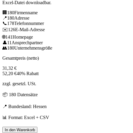
Excel-Datei downloadbar.
🏢
180
Firmenname
📍
180
Adresse
📞
178
Telefonnummer
✉️
126
E-Mail-Adresse
🌐
141
Homepage
👤
11
Ansprechpartner
👥
180
Unternehmensgröße
Gesamtpreis (netto)
31,32
€
52,20
€
40% Rabatt
zzgl. gesetzl. USt.
📦
180
Datensätze
📍 Bundesland:
Hessen
📊 Format: Excel + CSV
In den Warenkorb