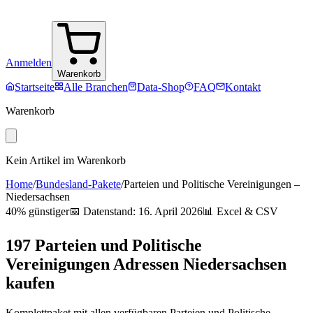
Anmelden
Warenkorb
Startseite
Alle Branchen
Data-Shop
FAQ
Kontakt
Warenkorb
Kein Artikel im Warenkorb
Home
/
Bundesland-Pakete
/
Parteien und Politische Vereinigungen
–
Niedersachsen
40% günstiger
📅 Datenstand:
16. April 2026
📊 Excel & CSV
197
Parteien und Politische
Vereinigungen
Adressen
Niedersachsen
kaufen
Komplettpaket mit allen verfügbaren
Parteien und Politische