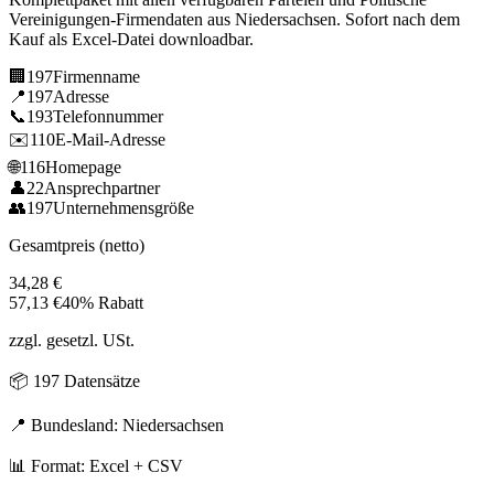
Vereinigungen
-Firmendaten aus
Niedersachsen
. Sofort nach dem
Kauf als Excel-Datei downloadbar.
🏢
197
Firmenname
📍
197
Adresse
📞
193
Telefonnummer
✉️
110
E-Mail-Adresse
🌐
116
Homepage
👤
22
Ansprechpartner
👥
197
Unternehmensgröße
Gesamtpreis (netto)
34,28
€
57,13
€
40% Rabatt
zzgl. gesetzl. USt.
📦
197
Datensätze
📍 Bundesland:
Niedersachsen
📊 Format: Excel + CSV