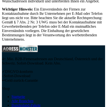
Wunschadressen individuell und unterbreiten Ihnen ein Angebot.
Wichtiger Hinweis:
Ein Einverständnis der Firmen zur
Kontaktaufnahme durch Ihr Unternehmen per E-Mail oder Telefon
liegt uns nicht vor. Bitte beachten Sie die aktuelle Rechtsprechung:
Gemäß § 7 Abs. 2 Nr. 3 UWG muss bei der Kontaktaufnahme mit
Gewerbetreibenden per Telefon oder E-Mail ein mutmaßliches
Einverständnis vorliegen. Die Einhaltung der gesetzlichen
Bestimmungen liegt in der Verantwortung des werbetreibenden
Unternehmens.
4+ Mio. B2B-Firmenadressen aus Deutschland, Österreich und der
Schweiz. Sofort-Download. Kein Abo.
✓
DSGVO-konform
↓
Sofort-Download
↩
Geld-zurück-Garantie
Shop
Startseite
Alle Branchen
Bundesland-Pakete