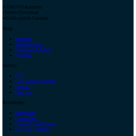
✓
DSGVO-konform
↓
Sofort-Download
↩
Geld-zurück-Garantie
Shop
Startseite
Alle Branchen
Bundesland-Pakete
Preisliste
Service
FAQ
Geld-zurück-Garantie
Kontakt
Über uns
Rechtliches
Impressum
Datenschutz
Cookie-Einstellungen
DSGVO-Anfrage