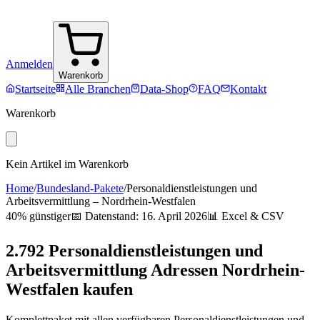
Anmelden
Warenkorb
Startseite
Alle Branchen
Data-Shop
FAQ
Kontakt
Warenkorb
Kein Artikel im Warenkorb
Home
/
Bundesland-Pakete
/
Personaldienstleistungen und
Arbeitsvermittlung
–
Nordrhein-Westfalen
40% günstiger
📅 Datenstand:
16. April 2026
📊 Excel & CSV
2.792
Personaldienstleistungen und
Arbeitsvermittlung
Adressen
Nordrhein-
Westfalen
kaufen
Komplettpaket mit allen verfügbaren
Personaldienstleistungen und