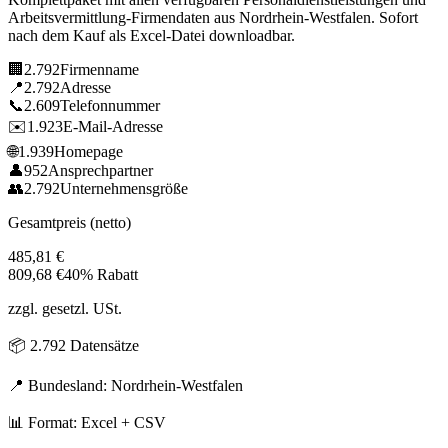
Arbeitsvermittlung
-Firmendaten aus
Nordrhein-Westfalen
. Sofort
nach dem Kauf als Excel-Datei downloadbar.
🏢
2.792
Firmenname
📍
2.792
Adresse
📞
2.609
Telefonnummer
✉️
1.923
E-Mail-Adresse
🌐
1.939
Homepage
👤
952
Ansprechpartner
👥
2.792
Unternehmensgröße
Gesamtpreis (netto)
485,81
€
809,68
€
40% Rabatt
zzgl. gesetzl. USt.
📦
2.792
Datensätze
📍 Bundesland:
Nordrhein-Westfalen
📊 Format: Excel + CSV