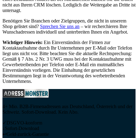
nicht aus Ihrem CRM löschen. Lediglich die Weitergabe an Dritte ist
untersagt.
Benötigen Sie Branchen oder Zielgruppen, die nicht in unserem
Shop gelistet sind?
Sprechen Sie uns an
– wir recherchieren Ihre
Wunschadressen individuell und unterbreiten Ihnen ein Angebot.
Wichtiger Hinweis:
Ein Einverständnis der Firmen zur
Kontaktaufnahme durch Ihr Unternehmen per E-Mail oder Telefon
liegt uns nicht vor. Bitte beachten Sie die aktuelle Rechtsprechung:
Gemäß § 7 Abs. 2 Nr. 3 UWG muss bei der Kontaktaufnahme mit
Gewerbetreibenden per Telefon oder E-Mail ein mutmaßliches
Einverständnis vorliegen. Die Einhaltung der gesetzlichen
Bestimmungen liegt in der Verantwortung des werbetreibenden
Unternehmens.
4+ Mio. B2B-Firmenadressen aus Deutschland, Österreich und der
Schweiz. Sofort-Download. Kein Abo.
✓
DSGVO-konform
↓
Sofort-Download
↩
Geld-zurück-Garantie