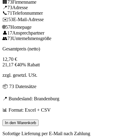
🏢
73
Firmenname
📍
73
Adresse
📞
71
Telefonnummer
✉️
53
E-Mail-Adresse
🌐
57
Homepage
👤
17
Ansprechpartner
👥
73
Unternehmensgröße
Gesamtpreis (netto)
12,70
€
21,17
€
40% Rabatt
zzgl. gesetzl. USt.
📦
73
Datensätze
📍 Bundesland:
Brandenburg
📊 Format: Excel + CSV
In den Warenkorb
Sofortige Lieferung per E-Mail nach Zahlung