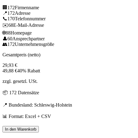
🏢
172
Firmenname
📍
172
Adresse
📞
170
Telefonnummer
✉️
68
E-Mail-Adresse
🌐
88
Homepage
👤
60
Ansprechpartner
👥
172
Unternehmensgröße
Gesamtpreis (netto)
29,93
€
49,88
€
40% Rabatt
zzgl. gesetzl. USt.
📦
172
Datensätze
📍 Bundesland:
Schleswig-Holstein
📊 Format: Excel + CSV
In den Warenkorb