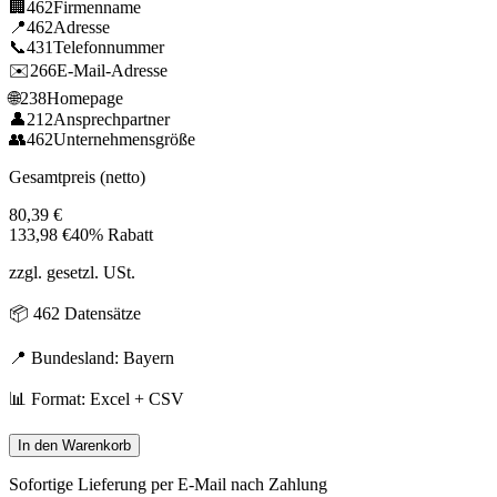
🏢
462
Firmenname
📍
462
Adresse
📞
431
Telefonnummer
✉️
266
E-Mail-Adresse
🌐
238
Homepage
👤
212
Ansprechpartner
👥
462
Unternehmensgröße
Gesamtpreis (netto)
80,39
€
133,98
€
40% Rabatt
zzgl. gesetzl. USt.
📦
462
Datensätze
📍 Bundesland:
Bayern
📊 Format: Excel + CSV
In den Warenkorb
Sofortige Lieferung per E-Mail nach Zahlung