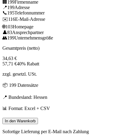
🏢
199
Firmenname
📍
199
Adresse
📞
195
Telefonnummer
✉️
116
E-Mail-Adresse
🌐
103
Homepage
👤
83
Ansprechpartner
👥
199
Unternehmensgröße
Gesamtpreis (netto)
34,63
€
57,71
€
40% Rabatt
zzgl. gesetzl. USt.
📦
199
Datensätze
📍 Bundesland:
Hessen
📊 Format: Excel + CSV
In den Warenkorb
Sofortige Lieferung per E-Mail nach Zahlung