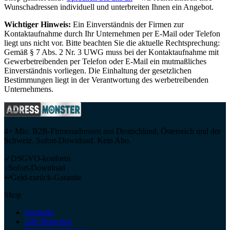
Wunschadressen individuell und unterbreiten Ihnen ein Angebot.
Wichtiger Hinweis:
Ein Einverständnis der Firmen zur
Kontaktaufnahme durch Ihr Unternehmen per E-Mail oder Telefon
liegt uns nicht vor. Bitte beachten Sie die aktuelle Rechtsprechung:
Gemäß § 7 Abs. 2 Nr. 3 UWG muss bei der Kontaktaufnahme mit
Gewerbetreibenden per Telefon oder E-Mail ein mutmaßliches
Einverständnis vorliegen. Die Einhaltung der gesetzlichen
Bestimmungen liegt in der Verantwortung des werbetreibenden
Unternehmens.
4+ Mio. B2B-Firmenadressen aus Deutschland, Österreich und der
Schweiz. Sofort-Download. Kein Abo.
✓
DSGVO-konform
↓
Sofort-Download
↩
Geld-zurück-Garantie
Shop
Startseite
Alle Branchen