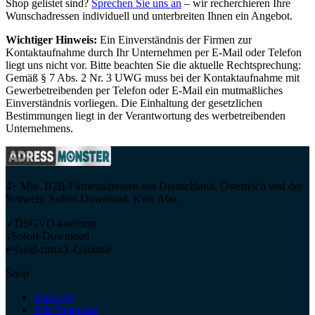
Shop gelistet sind?
Sprechen Sie uns an
– wir recherchieren Ihre
Wunschadressen individuell und unterbreiten Ihnen ein Angebot.
Wichtiger Hinweis:
Ein Einverständnis der Firmen zur
Kontaktaufnahme durch Ihr Unternehmen per E-Mail oder Telefon
liegt uns nicht vor. Bitte beachten Sie die aktuelle Rechtsprechung:
Gemäß § 7 Abs. 2 Nr. 3 UWG muss bei der Kontaktaufnahme mit
Gewerbetreibenden per Telefon oder E-Mail ein mutmaßliches
Einverständnis vorliegen. Die Einhaltung der gesetzlichen
Bestimmungen liegt in der Verantwortung des werbetreibenden
Unternehmens.
4+ Mio. B2B-Firmenadressen aus Deutschland, Österreich und der
Schweiz. Sofort-Download. Kein Abo.
✓
DSGVO-konform
↓
Sofort-Download
↩
Geld-zurück-Garantie
Shop
Startseite
Alle Branchen