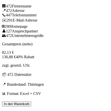
🏢
472
Firmenname
📍
472
Adresse
📞
447
Telefonnummer
✉️
291
E-Mail-Adresse
🌐
290
Homepage
👤
127
Ansprechpartner
👥
472
Unternehmensgröße
Gesamtpreis (netto)
82,13
€
136,88
€
40% Rabatt
zzgl. gesetzl. USt.
📦
472
Datensätze
📍 Bundesland:
Thüringen
📊 Format: Excel + CSV
In den Warenkorb