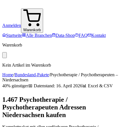
Anmelden
Warenkorb
Startseite
Alle Branchen
Data-Shop
FAQ
Kontakt
Warenkorb
Kein Artikel im Warenkorb
Home
/
Bundesland-Pakete
/
Psychotherapie / Psychotherapeuten
–
Niedersachsen
40% günstiger
📅 Datenstand:
16. April 2026
📊 Excel & CSV
1.467
Psychotherapie /
Psychotherapeuten
Adressen
Niedersachsen
kaufen
Komplettpaket mit allen verfügbaren
Psychotherapie /