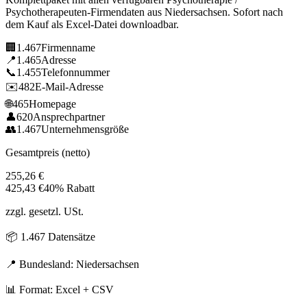
Psychotherapeuten
-Firmendaten aus
Niedersachsen
. Sofort nach
dem Kauf als Excel-Datei downloadbar.
🏢
1.467
Firmenname
📍
1.465
Adresse
📞
1.455
Telefonnummer
✉️
482
E-Mail-Adresse
🌐
465
Homepage
👤
620
Ansprechpartner
👥
1.467
Unternehmensgröße
Gesamtpreis (netto)
255,26
€
425,43
€
40% Rabatt
zzgl. gesetzl. USt.
📦
1.467
Datensätze
📍 Bundesland:
Niedersachsen
📊 Format: Excel + CSV