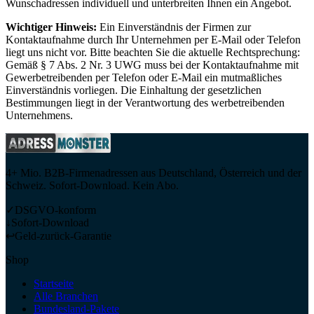
Wunschadressen individuell und unterbreiten Ihnen ein Angebot.
Wichtiger Hinweis:
Ein Einverständnis der Firmen zur
Kontaktaufnahme durch Ihr Unternehmen per E-Mail oder Telefon
liegt uns nicht vor. Bitte beachten Sie die aktuelle Rechtsprechung:
Gemäß § 7 Abs. 2 Nr. 3 UWG muss bei der Kontaktaufnahme mit
Gewerbetreibenden per Telefon oder E-Mail ein mutmaßliches
Einverständnis vorliegen. Die Einhaltung der gesetzlichen
Bestimmungen liegt in der Verantwortung des werbetreibenden
Unternehmens.
4+ Mio. B2B-Firmenadressen aus Deutschland, Österreich und der
Schweiz. Sofort-Download. Kein Abo.
✓
DSGVO-konform
↓
Sofort-Download
↩
Geld-zurück-Garantie
Shop
Startseite
Alle Branchen
Bundesland-Pakete