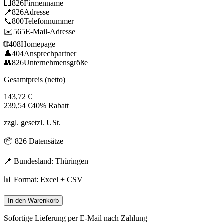
🏢
826
Firmenname
📍
826
Adresse
📞
800
Telefonnummer
✉️
565
E-Mail-Adresse
🌐
408
Homepage
👤
404
Ansprechpartner
👥
826
Unternehmensgröße
Gesamtpreis (netto)
143,72
€
239,54
€
40% Rabatt
zzgl. gesetzl. USt.
📦
826
Datensätze
📍 Bundesland:
Thüringen
📊 Format: Excel + CSV
In den Warenkorb
Sofortige Lieferung per E-Mail nach Zahlung