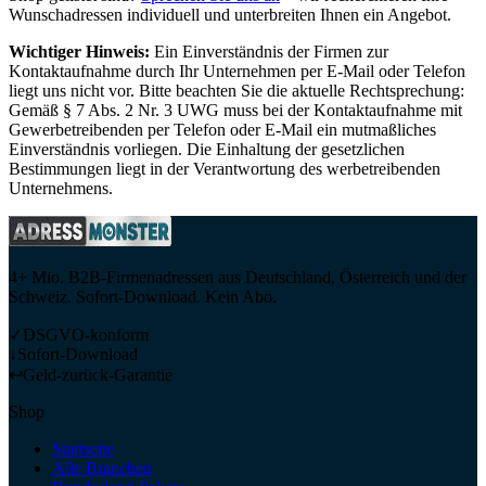
Wunschadressen individuell und unterbreiten Ihnen ein Angebot.
Wichtiger Hinweis:
Ein Einverständnis der Firmen zur
Kontaktaufnahme durch Ihr Unternehmen per E-Mail oder Telefon
liegt uns nicht vor. Bitte beachten Sie die aktuelle Rechtsprechung:
Gemäß § 7 Abs. 2 Nr. 3 UWG muss bei der Kontaktaufnahme mit
Gewerbetreibenden per Telefon oder E-Mail ein mutmaßliches
Einverständnis vorliegen. Die Einhaltung der gesetzlichen
Bestimmungen liegt in der Verantwortung des werbetreibenden
Unternehmens.
4+ Mio. B2B-Firmenadressen aus Deutschland, Österreich und der
Schweiz. Sofort-Download. Kein Abo.
✓
DSGVO-konform
↓
Sofort-Download
↩
Geld-zurück-Garantie
Shop
Startseite
Alle Branchen