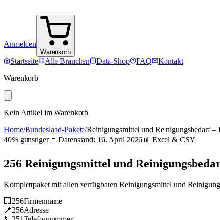
Anmelden
Warenkorb
Startseite
Alle Branchen
Data-Shop
FAQ
Kontakt
Warenkorb
Kein Artikel im Warenkorb
Home
/
Bundesland-Pakete
/
Reinigungsmittel und Reinigungsbedarf
–
40% günstiger
📅 Datenstand:
16. April 2026
📊 Excel & CSV
256
Reinigungsmittel und Reinigungsbedar
Komplettpaket mit allen verfügbaren
Reinigungsmittel und Reinigung
🏢
256
Firmenname
📍
256
Adresse
📞
251
Telefonnummer