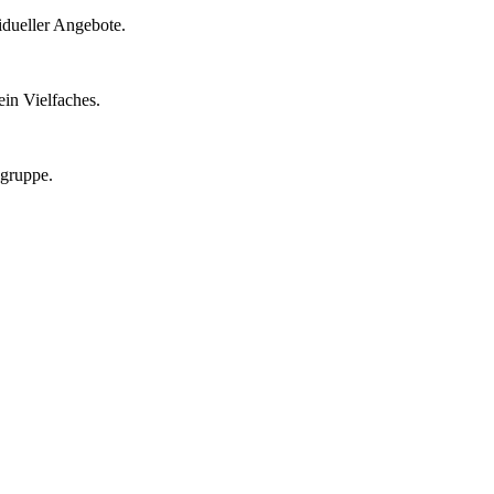
idueller Angebote.
in Vielfaches.
lgruppe.