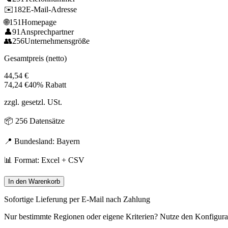
✉️
182
E-Mail-Adresse
🌐
151
Homepage
👤
91
Ansprechpartner
👥
256
Unternehmensgröße
Gesamtpreis (netto)
44,54
€
74,24
€
40% Rabatt
zzgl. gesetzl. USt.
📦
256
Datensätze
📍 Bundesland:
Bayern
📊 Format: Excel + CSV
In den Warenkorb
Sofortige Lieferung per E-Mail nach Zahlung
Nur bestimmte Regionen oder eigene Kriterien? Nutze den Konfigura