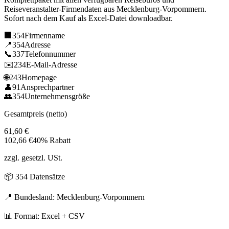
Reiseveranstalter
-Firmendaten aus
Mecklenburg-Vorpommern
.
Sofort nach dem Kauf als Excel-Datei downloadbar.
🏢
354
Firmenname
📍
354
Adresse
📞
337
Telefonnummer
✉️
234
E-Mail-Adresse
🌐
243
Homepage
👤
91
Ansprechpartner
👥
354
Unternehmensgröße
Gesamtpreis (netto)
61,60
€
102,66
€
40% Rabatt
zzgl. gesetzl. USt.
📦
354
Datensätze
📍 Bundesland:
Mecklenburg-Vorpommern
📊 Format: Excel + CSV