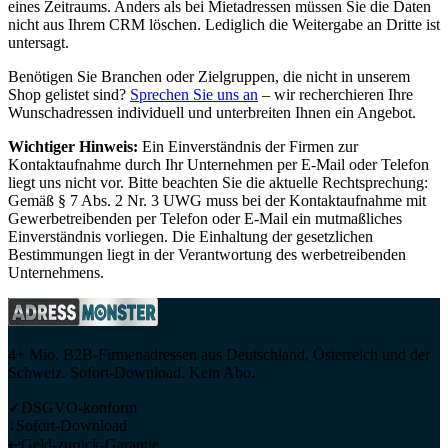
eines Zeitraums. Anders als bei Mietadressen müssen Sie die Daten
nicht aus Ihrem CRM löschen. Lediglich die Weitergabe an Dritte ist
untersagt.
Benötigen Sie Branchen oder Zielgruppen, die nicht in unserem
Shop gelistet sind?
Sprechen Sie uns an
– wir recherchieren Ihre
Wunschadressen individuell und unterbreiten Ihnen ein Angebot.
Wichtiger Hinweis:
Ein Einverständnis der Firmen zur
Kontaktaufnahme durch Ihr Unternehmen per E-Mail oder Telefon
liegt uns nicht vor. Bitte beachten Sie die aktuelle Rechtsprechung:
Gemäß § 7 Abs. 2 Nr. 3 UWG muss bei der Kontaktaufnahme mit
Gewerbetreibenden per Telefon oder E-Mail ein mutmaßliches
Einverständnis vorliegen. Die Einhaltung der gesetzlichen
Bestimmungen liegt in der Verantwortung des werbetreibenden
Unternehmens.
4+ Mio. B2B-Firmenadressen aus Deutschland, Österreich und der
Schweiz. Sofort-Download. Kein Abo.
✓
DSGVO-konform
↓
Sofort-Download
↩
Geld-zurück-Garantie