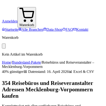
Anmelden
Warenkorb
Startseite
Alle Branchen
Data-Shop
FAQ
Kontakt
Warenkorb
Kein Artikel im Warenkorb
Home
/
Bundesland-Pakete
/
Reisebüros und Reiseveranstalter
–
Mecklenburg-Vorpommern
40% günstiger
📅 Datenstand:
16. April 2026
📊 Excel & CSV
354
Reisebüros und Reiseveranstalter
Adressen
Mecklenburg-Vorpommern
kaufen
Komplettpaket mit allen verfügbaren
Reisebüros und