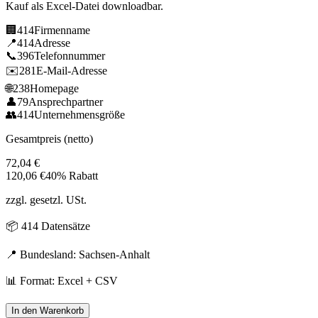
Kauf als Excel-Datei downloadbar.
🏢
414
Firmenname
📍
414
Adresse
📞
396
Telefonnummer
✉️
281
E-Mail-Adresse
🌐
238
Homepage
👤
79
Ansprechpartner
👥
414
Unternehmensgröße
Gesamtpreis (netto)
72,04
€
120,06
€
40% Rabatt
zzgl. gesetzl. USt.
📦
414
Datensätze
📍 Bundesland:
Sachsen-Anhalt
📊 Format: Excel + CSV
In den Warenkorb