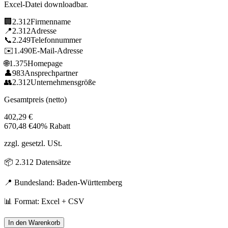
Excel-Datei downloadbar.
🏢
2.312
Firmenname
📍
2.312
Adresse
📞
2.249
Telefonnummer
✉️
1.490
E-Mail-Adresse
🌐
1.375
Homepage
👤
983
Ansprechpartner
👥
2.312
Unternehmensgröße
Gesamtpreis (netto)
402,29
€
670,48
€
40% Rabatt
zzgl. gesetzl. USt.
📦
2.312
Datensätze
📍 Bundesland:
Baden-Württemberg
📊 Format: Excel + CSV
In den Warenkorb