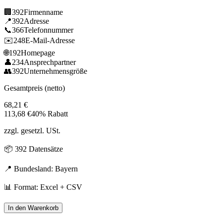
🏢
392
Firmenname
📍
392
Adresse
📞
366
Telefonnummer
✉️
248
E-Mail-Adresse
🌐
192
Homepage
👤
234
Ansprechpartner
👥
392
Unternehmensgröße
Gesamtpreis (netto)
68,21
€
113,68
€
40% Rabatt
zzgl. gesetzl. USt.
📦
392
Datensätze
📍 Bundesland:
Bayern
📊 Format: Excel + CSV
In den Warenkorb