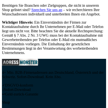
Benötigen Sie Branchen oder Zielgruppen, die nicht in unserem
Shop gelistet sind?
Sprechen Sie uns an
– wir recherchieren Ihre
Wunschadressen individuell und unterbreiten Ihnen ein Angebot.
Wichtiger Hinweis:
Ein Einverständnis der Firmen zur
Kontaktaufnahme durch Ihr Unternehmen per E-Mail oder Telefon
liegt uns nicht vor. Bitte beachten Sie die aktuelle Rechtsprechung:
Gemäß § 7 Abs. 2 Nr. 3 UWG muss bei der Kontaktaufnahme mit
Gewerbetreibenden per Telefon oder E-Mail ein mutmaßliches
Einverständnis vorliegen. Die Einhaltung der gesetzlichen
Bestimmungen liegt in der Verantwortung des werbetreibenden
Unternehmens.
4+ Mio. B2B-Firmenadressen aus Deutschland, Österreich und der
Schweiz. Sofort-Download. Kein Abo.
✓
DSGVO-konform
↓
Sofort-Download
↩
Geld-zurück-Garantie
Shop