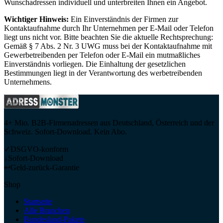
Wunschadressen individuell und unterbreiten Ihnen ein Angebot.
Wichtiger Hinweis:
Ein Einverständnis der Firmen zur
Kontaktaufnahme durch Ihr Unternehmen per E-Mail oder Telefon
liegt uns nicht vor. Bitte beachten Sie die aktuelle Rechtsprechung:
Gemäß § 7 Abs. 2 Nr. 3 UWG muss bei der Kontaktaufnahme mit
Gewerbetreibenden per Telefon oder E-Mail ein mutmaßliches
Einverständnis vorliegen. Die Einhaltung der gesetzlichen
Bestimmungen liegt in der Verantwortung des werbetreibenden
Unternehmens.
4+ Mio. B2B-Firmenadressen aus Deutschland, Österreich und der
Schweiz. Sofort-Download. Kein Abo.
✓
DSGVO-konform
↓
Sofort-Download
↩
Geld-zurück-Garantie
Shop
Startseite
Alle Branchen
Bundesland-Pakete