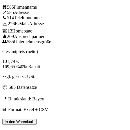
🏢
585
Firmenname
📍
585
Adresse
📞
514
Telefonnummer
✉️
226
E-Mail-Adresse
🌐
213
Homepage
👤
209
Ansprechpartner
👥
585
Unternehmensgröße
Gesamtpreis (netto)
101,79
€
169,65
€
40% Rabatt
zzgl. gesetzl. USt.
📦
585
Datensätze
📍 Bundesland:
Bayern
📊 Format: Excel + CSV
In den Warenkorb