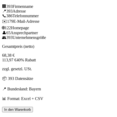
🏢
393
Firmenname
📍
393
Adresse
📞
386
Telefonnummer
✉️
179
E-Mail-Adresse
🌐
122
Homepage
👤
65
Ansprechpartner
👥
393
Unternehmensgröße
Gesamtpreis (netto)
68,38
€
113,97
€
40% Rabatt
zzgl. gesetzl. USt.
📦
393
Datensätze
📍 Bundesland:
Bayern
📊 Format: Excel + CSV
In den Warenkorb