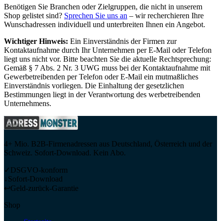
Benötigen Sie Branchen oder Zielgruppen, die nicht in unserem
Shop gelistet sind?
Sprechen Sie uns an
– wir recherchieren Ihre
Wunschadressen individuell und unterbreiten Ihnen ein Angebot.
Wichtiger Hinweis:
Ein Einverständnis der Firmen zur
Kontaktaufnahme durch Ihr Unternehmen per E-Mail oder Telefon
liegt uns nicht vor. Bitte beachten Sie die aktuelle Rechtsprechung:
Gemäß § 7 Abs. 2 Nr. 3 UWG muss bei der Kontaktaufnahme mit
Gewerbetreibenden per Telefon oder E-Mail ein mutmaßliches
Einverständnis vorliegen. Die Einhaltung der gesetzlichen
Bestimmungen liegt in der Verantwortung des werbetreibenden
Unternehmens.
4+ Mio. B2B-Firmenadressen aus Deutschland, Österreich und der
Schweiz. Sofort-Download. Kein Abo.
✓
DSGVO-konform
↓
Sofort-Download
↩
Geld-zurück-Garantie
Shop