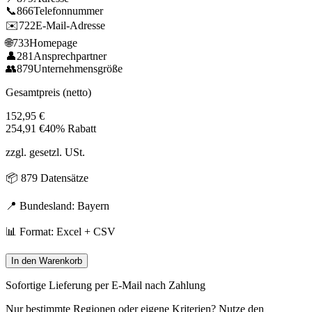
📞
866
Telefonnummer
✉️
722
E-Mail-Adresse
🌐
733
Homepage
👤
281
Ansprechpartner
👥
879
Unternehmensgröße
Gesamtpreis (netto)
152,95
€
254,91
€
40% Rabatt
zzgl. gesetzl. USt.
📦
879
Datensätze
📍 Bundesland:
Bayern
📊 Format: Excel + CSV
In den Warenkorb
Sofortige Lieferung per E-Mail nach Zahlung
Nur bestimmte Regionen oder eigene Kriterien? Nutze den