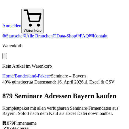
Anmelden
Warenkorb
Startseite
Alle Branchen
Data-Shop
FAQ
Kontakt
Warenkorb
Kein Artikel im Warenkorb
Home
/
Bundesland-Pakete
/
Seminare
–
Bayern
40% günstiger
📅 Datenstand:
16. April 2026
📊 Excel & CSV
879
Seminare
Adressen
Bayern
kaufen
Komplettpaket mit allen verfügbaren
Seminare
-Firmendaten aus
Bayern
. Sofort nach dem Kauf als Excel-Datei downloadbar.
🏢
879
Firmenname
📍
879
Adresse