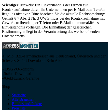
Wichtiger Hinweis:
Ein Einverständnis der Firmen zur
Kontaktaufnahme durch Ihr Unternehmen per E-Mail oder Telefon
liegt uns nicht vor. Bitte beachten Sie die aktuelle Rechtsprechung:
Gemäß § 7 Abs. 2 Nr. 3 UWG muss bei der Kontaktaufnahme mit
Gewerbetreibenden per Telefon oder E-Mail ein mutmaßliches
Einverständnis vorliegen. Die Einhaltung der gesetzlichen
Bestimmungen liegt in der Verantwortung des werbetreibenden
Unternehmens.
4+ Mio. B2B-Firmenadressen aus Deutschland, Österreich und der
Schweiz. Sofort-Download. Kein Abo.
✓
DSGVO-konform
↓
Sofort-Download
↩
Geld-zurück-Garantie
Shop
Startseite
Alle Branchen
Bundesland-Pakete
Preisliste