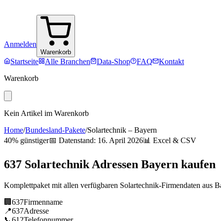
Anmelden
Warenkorb
Startseite
Alle Branchen
Data-Shop
FAQ
Kontakt
Warenkorb
Kein Artikel im Warenkorb
Home
/
Bundesland-Pakete
/
Solartechnik
–
Bayern
40% günstiger
📅 Datenstand:
16. April 2026
📊 Excel & CSV
637
Solartechnik
Adressen
Bayern
kaufen
Komplettpaket mit allen verfügbaren
Solartechnik
-Firmendaten aus
B
🏢
637
Firmenname
📍
637
Adresse
📞
612
Telefonnummer