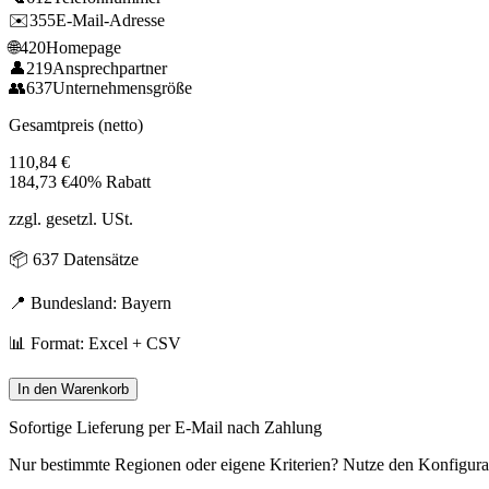
✉️
355
E-Mail-Adresse
🌐
420
Homepage
👤
219
Ansprechpartner
👥
637
Unternehmensgröße
Gesamtpreis (netto)
110,84
€
184,73
€
40% Rabatt
zzgl. gesetzl. USt.
📦
637
Datensätze
📍 Bundesland:
Bayern
📊 Format: Excel + CSV
In den Warenkorb
Sofortige Lieferung per E-Mail nach Zahlung
Nur bestimmte Regionen oder eigene Kriterien? Nutze den Konfigura