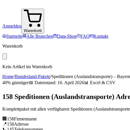
Anmelden
Warenkorb
Startseite
Alle Branchen
Data-Shop
FAQ
Kontakt
Warenkorb
Kein Artikel im Warenkorb
Home
/
Bundesland-Pakete
/
Speditionen (Auslandstransporte)
–
Bayer
40% günstiger
📅 Datenstand:
16. April 2026
📊 Excel & CSV
158
Speditionen (Auslandstransporte)
Adre
Komplettpaket mit allen verfügbaren
Speditionen (Auslandstransporte
🏢
158
Firmenname
📍
158
Adresse
📞
145
Telefonnummer