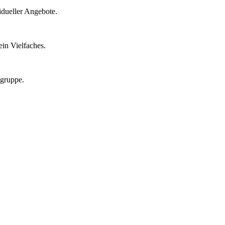
idueller Angebote.
in Vielfaches.
lgruppe.