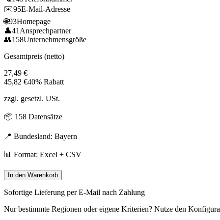
✉️
95
E-Mail-Adresse
🌐
93
Homepage
👤
41
Ansprechpartner
👥
158
Unternehmensgröße
Gesamtpreis (netto)
27,49
€
45,82
€
40% Rabatt
zzgl. gesetzl. USt.
📦
158
Datensätze
📍 Bundesland:
Bayern
📊 Format: Excel + CSV
In den Warenkorb
Sofortige Lieferung per E-Mail nach Zahlung
Nur bestimmte Regionen oder eigene Kriterien? Nutze den Konfigura