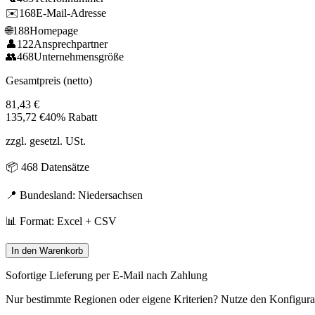
✉️
168
E-Mail-Adresse
🌐
188
Homepage
👤
122
Ansprechpartner
👥
468
Unternehmensgröße
Gesamtpreis (netto)
81,43
€
135,72
€
40% Rabatt
zzgl. gesetzl. USt.
📦
468
Datensätze
📍 Bundesland:
Niedersachsen
📊 Format: Excel + CSV
In den Warenkorb
Sofortige Lieferung per E-Mail nach Zahlung
Nur bestimmte Regionen oder eigene Kriterien? Nutze den Konfigura