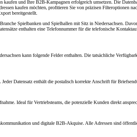
sen kaufen und Ihre B2B-Kampagnen erfolgreich umsetzen. Die Datenban
ressen kaufen möchten, profitieren Sie von präzisen Filteroptionen n
port bereitgestellt.
r Branche
Spielbanken und Spielhallen
mit Sitz in
Niedersachsen
.
Davon 
tensätze enthalten eine Telefonnummer für die telefonische Kontakta
dersachsen
kann folgende Felder enthalten. Die tatsächliche Verfügbark
Jeder Datensatz enthält die postalisch korrekte Anschrift für Briefsen
nahme. Ideal für Vertriebsteams, die potenzielle Kunden direkt anspr
kommunikation und digitale B2B-Akquise. Alle Adressen sind öffent