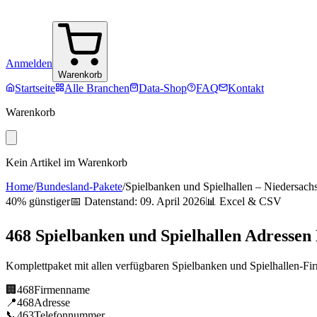
Anmelden
Warenkorb
Startseite
Alle Branchen
Data-Shop
FAQ
Kontakt
Warenkorb
Kein Artikel im Warenkorb
Home
/
Bundesland-Pakete
/
Spielbanken und Spielhallen
–
Niedersach
40% günstiger
📅 Datenstand:
09. April 2026
📊 Excel & CSV
468
Spielbanken und Spielhallen
Adressen
Komplettpaket mit allen verfügbaren
Spielbanken und Spielhallen
-Fi
🏢
468
Firmenname
📍
468
Adresse
📞
463
Telefonnummer