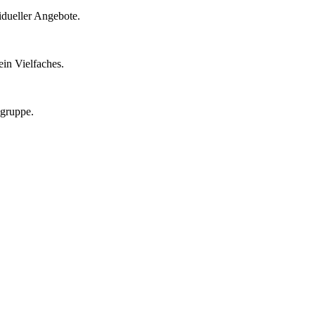
idueller Angebote.
in Vielfaches.
lgruppe.