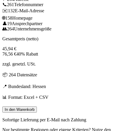
📞
261
Telefonnummer
✉️
132
E-Mail-Adresse
🌐
158
Homepage
👤
19
Ansprechpartner
👥
264
Unternehmensgröße
Gesamtpreis (netto)
45,94
€
76,56
€
40% Rabatt
zzgl. gesetzl. USt.
📦
264
Datensätze
📍 Bundesland:
Hessen
📊 Format: Excel + CSV
In den Warenkorb
Sofortige Lieferung per E-Mail nach Zahlung
Nur bestimmte Regionen oder eigene Kriterien? Nutze den