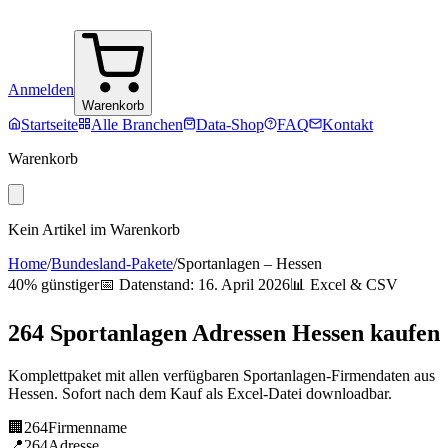
Anmelden
Warenkorb
Startseite
Alle Branchen
Data-Shop
FAQ
Kontakt
Warenkorb
Kein Artikel im Warenkorb
Home
/
Bundesland-Pakete
/
Sportanlagen
–
Hessen
40% günstiger
📅 Datenstand:
16. April 2026
📊 Excel & CSV
264
Sportanlagen
Adressen
Hessen
kaufen
Komplettpaket mit allen verfügbaren
Sportanlagen
-Firmendaten aus
Hessen
. Sofort nach dem Kauf als Excel-Datei downloadbar.
🏢
264
Firmenname
📍
264
Adresse