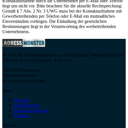
Kontaktaufnahme durch Ihr Unternehmen per E-Mail oder Telefon
liegt uns nicht vor. Bitte beachten Sie die aktuelle Rechtsprechung:
Gemäß § 7 Abs. 2 Nr. 3 UWG muss bei der Kontaktaufnahme mit
Gewerbetreibenden per Telefon oder E-Mail ein mutmaßliches
Einverständnis vorliegen. Die Einhaltung der gesetzlichen
Bestimmungen liegt in der Verantwortung des werbetreibenden
Unternehmens.
4+ Mio. B2B-Firmenadressen aus Deutschland, Österreich und der
Schweiz. Sofort-Download. Kein Abo.
✓
DSGVO-konform
↓
Sofort-Download
↩
Geld-zurück-Garantie
Shop
Startseite
Alle Branchen
Bundesland-Pakete
Preisliste
Service