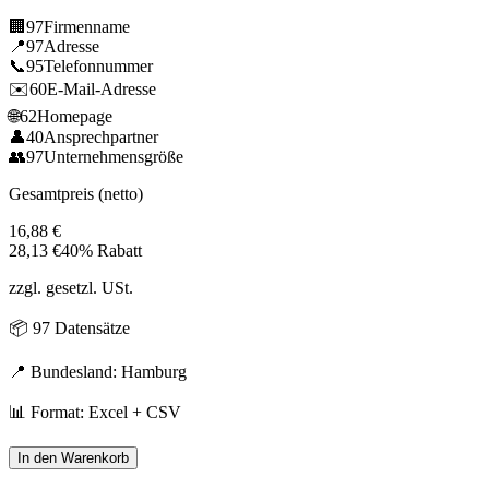
🏢
97
Firmenname
📍
97
Adresse
📞
95
Telefonnummer
✉️
60
E-Mail-Adresse
🌐
62
Homepage
👤
40
Ansprechpartner
👥
97
Unternehmensgröße
Gesamtpreis (netto)
16,88
€
28,13
€
40% Rabatt
zzgl. gesetzl. USt.
📦
97
Datensätze
📍 Bundesland:
Hamburg
📊 Format: Excel + CSV
In den Warenkorb