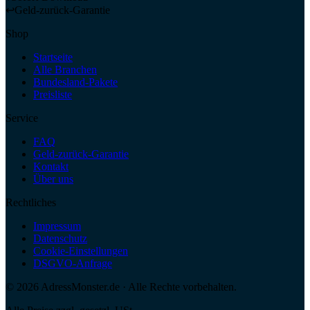
↩
Geld-zurück-Garantie
Shop
Startseite
Alle Branchen
Bundesland-Pakete
Preisliste
Service
FAQ
Geld-zurück-Garantie
Kontakt
Über uns
Rechtliches
Impressum
Datenschutz
Cookie-Einstellungen
DSGVO-Anfrage
©
2026
AdressMonster.de · Alle Rechte vorbehalten.