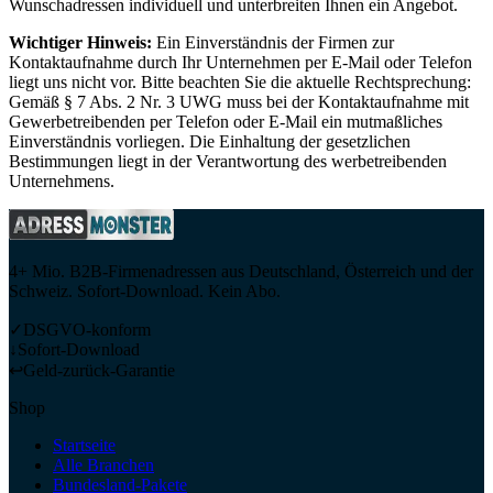
Wunschadressen individuell und unterbreiten Ihnen ein Angebot.
Wichtiger Hinweis:
Ein Einverständnis der Firmen zur
Kontaktaufnahme durch Ihr Unternehmen per E-Mail oder Telefon
liegt uns nicht vor. Bitte beachten Sie die aktuelle Rechtsprechung:
Gemäß § 7 Abs. 2 Nr. 3 UWG muss bei der Kontaktaufnahme mit
Gewerbetreibenden per Telefon oder E-Mail ein mutmaßliches
Einverständnis vorliegen. Die Einhaltung der gesetzlichen
Bestimmungen liegt in der Verantwortung des werbetreibenden
Unternehmens.
4+ Mio. B2B-Firmenadressen aus Deutschland, Österreich und der
Schweiz. Sofort-Download. Kein Abo.
✓
DSGVO-konform
↓
Sofort-Download
↩
Geld-zurück-Garantie
Shop
Startseite
Alle Branchen
Bundesland-Pakete