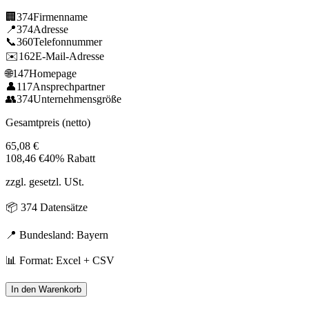
🏢
374
Firmenname
📍
374
Adresse
📞
360
Telefonnummer
✉️
162
E-Mail-Adresse
🌐
147
Homepage
👤
117
Ansprechpartner
👥
374
Unternehmensgröße
Gesamtpreis (netto)
65,08
€
108,46
€
40% Rabatt
zzgl. gesetzl. USt.
📦
374
Datensätze
📍 Bundesland:
Bayern
📊 Format: Excel + CSV
In den Warenkorb