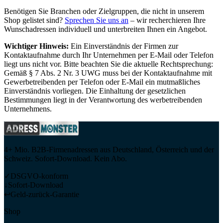
Benötigen Sie Branchen oder Zielgruppen, die nicht in unserem
Shop gelistet sind?
Sprechen Sie uns an
– wir recherchieren Ihre
Wunschadressen individuell und unterbreiten Ihnen ein Angebot.
Wichtiger Hinweis:
Ein Einverständnis der Firmen zur
Kontaktaufnahme durch Ihr Unternehmen per E-Mail oder Telefon
liegt uns nicht vor. Bitte beachten Sie die aktuelle Rechtsprechung:
Gemäß § 7 Abs. 2 Nr. 3 UWG muss bei der Kontaktaufnahme mit
Gewerbetreibenden per Telefon oder E-Mail ein mutmaßliches
Einverständnis vorliegen. Die Einhaltung der gesetzlichen
Bestimmungen liegt in der Verantwortung des werbetreibenden
Unternehmens.
4+ Mio. B2B-Firmenadressen aus Deutschland, Österreich und der
Schweiz. Sofort-Download. Kein Abo.
✓
DSGVO-konform
↓
Sofort-Download
↩
Geld-zurück-Garantie
Shop