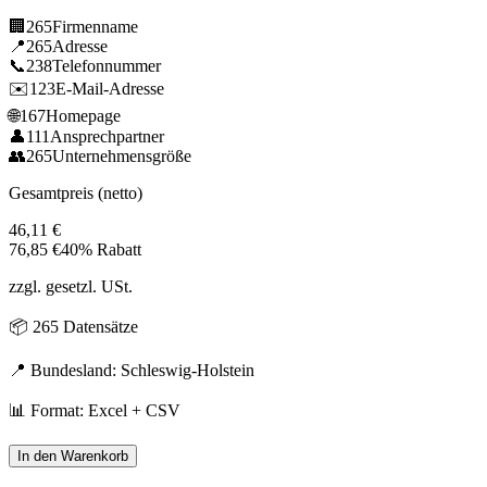
🏢
265
Firmenname
📍
265
Adresse
📞
238
Telefonnummer
✉️
123
E-Mail-Adresse
🌐
167
Homepage
👤
111
Ansprechpartner
👥
265
Unternehmensgröße
Gesamtpreis (netto)
46,11
€
76,85
€
40% Rabatt
zzgl. gesetzl. USt.
📦
265
Datensätze
📍 Bundesland:
Schleswig-Holstein
📊 Format: Excel + CSV
In den Warenkorb