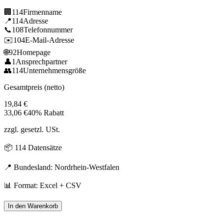
🏢
114
Firmenname
📍
114
Adresse
📞
108
Telefonnummer
✉️
104
E-Mail-Adresse
🌐
92
Homepage
👤
1
Ansprechpartner
👥
114
Unternehmensgröße
Gesamtpreis (netto)
19,84
€
33,06
€
40% Rabatt
zzgl. gesetzl. USt.
📦
114
Datensätze
📍 Bundesland:
Nordrhein-Westfalen
📊 Format: Excel + CSV
In den Warenkorb