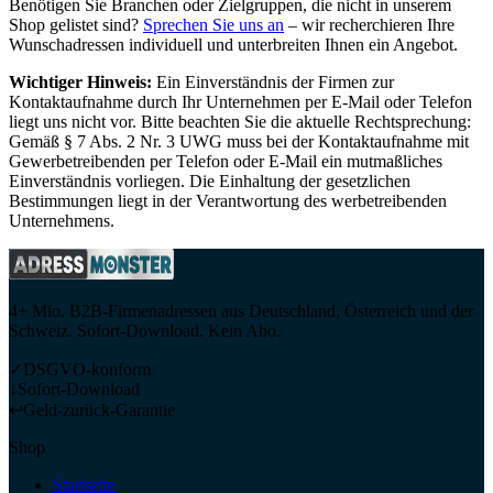
Benötigen Sie Branchen oder Zielgruppen, die nicht in unserem
Shop gelistet sind?
Sprechen Sie uns an
– wir recherchieren Ihre
Wunschadressen individuell und unterbreiten Ihnen ein Angebot.
Wichtiger Hinweis:
Ein Einverständnis der Firmen zur
Kontaktaufnahme durch Ihr Unternehmen per E-Mail oder Telefon
liegt uns nicht vor. Bitte beachten Sie die aktuelle Rechtsprechung:
Gemäß § 7 Abs. 2 Nr. 3 UWG muss bei der Kontaktaufnahme mit
Gewerbetreibenden per Telefon oder E-Mail ein mutmaßliches
Einverständnis vorliegen. Die Einhaltung der gesetzlichen
Bestimmungen liegt in der Verantwortung des werbetreibenden
Unternehmens.
4+ Mio. B2B-Firmenadressen aus Deutschland, Österreich und der
Schweiz. Sofort-Download. Kein Abo.
✓
DSGVO-konform
↓
Sofort-Download
↩
Geld-zurück-Garantie
Shop
Startseite