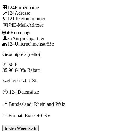
🏢
124
Firmenname
📍
124
Adresse
📞
121
Telefonnummer
✉️
74
E-Mail-Adresse
🌐
56
Homepage
👤
35
Ansprechpartner
👥
124
Unternehmensgröße
Gesamtpreis (netto)
21,58
€
35,96
€
40% Rabatt
zzgl. gesetzl. USt.
📦
124
Datensätze
📍 Bundesland:
Rheinland-Pfalz
📊 Format: Excel + CSV
In den Warenkorb