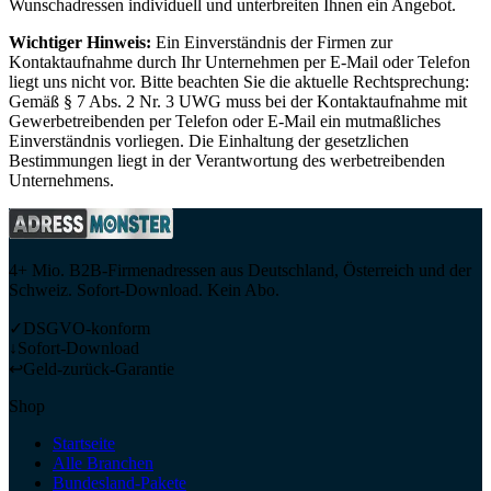
Wunschadressen individuell und unterbreiten Ihnen ein Angebot.
Wichtiger Hinweis:
Ein Einverständnis der Firmen zur
Kontaktaufnahme durch Ihr Unternehmen per E-Mail oder Telefon
liegt uns nicht vor. Bitte beachten Sie die aktuelle Rechtsprechung:
Gemäß § 7 Abs. 2 Nr. 3 UWG muss bei der Kontaktaufnahme mit
Gewerbetreibenden per Telefon oder E-Mail ein mutmaßliches
Einverständnis vorliegen. Die Einhaltung der gesetzlichen
Bestimmungen liegt in der Verantwortung des werbetreibenden
Unternehmens.
4+ Mio. B2B-Firmenadressen aus Deutschland, Österreich und der
Schweiz. Sofort-Download. Kein Abo.
✓
DSGVO-konform
↓
Sofort-Download
↩
Geld-zurück-Garantie
Shop
Startseite
Alle Branchen
Bundesland-Pakete