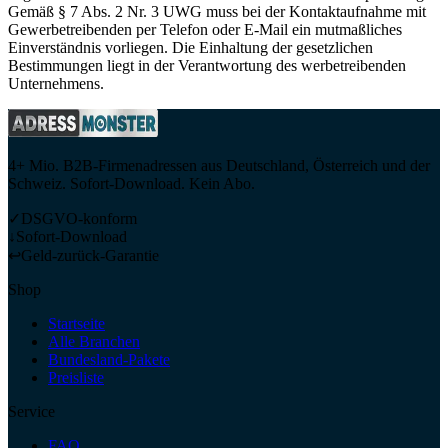
Gemäß § 7 Abs. 2 Nr. 3 UWG muss bei der Kontaktaufnahme mit
Gewerbetreibenden per Telefon oder E-Mail ein mutmaßliches
Einverständnis vorliegen. Die Einhaltung der gesetzlichen
Bestimmungen liegt in der Verantwortung des werbetreibenden
Unternehmens.
4+ Mio. B2B-Firmenadressen aus Deutschland, Österreich und der
Schweiz. Sofort-Download. Kein Abo.
✓
DSGVO-konform
↓
Sofort-Download
↩
Geld-zurück-Garantie
Shop
Startseite
Alle Branchen
Bundesland-Pakete
Preisliste
Service
FAQ