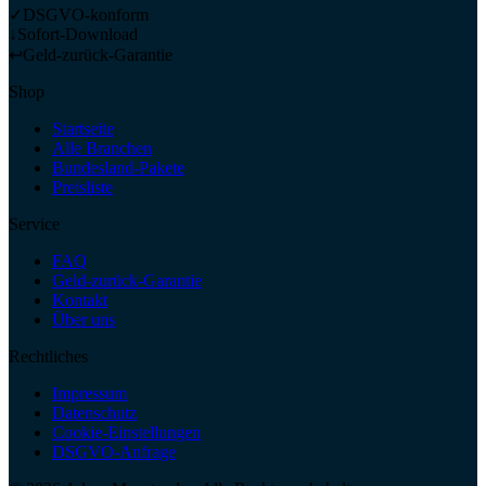
✓
DSGVO-konform
↓
Sofort-Download
↩
Geld-zurück-Garantie
Shop
Startseite
Alle Branchen
Bundesland-Pakete
Preisliste
Service
FAQ
Geld-zurück-Garantie
Kontakt
Über uns
Rechtliches
Impressum
Datenschutz
Cookie-Einstellungen
DSGVO-Anfrage