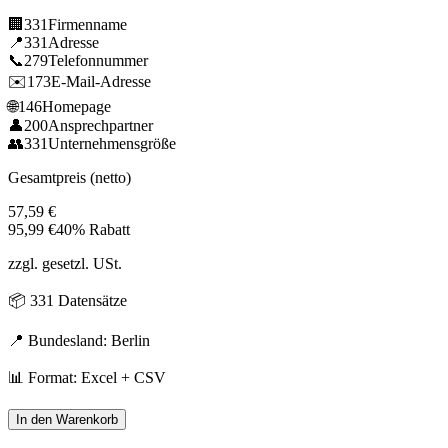
🏢
331
Firmenname
📍
331
Adresse
📞
279
Telefonnummer
✉️
173
E-Mail-Adresse
🌐
146
Homepage
👤
200
Ansprechpartner
👥
331
Unternehmensgröße
Gesamtpreis (netto)
57,59
€
95,99
€
40% Rabatt
zzgl. gesetzl. USt.
📦
331
Datensätze
📍 Bundesland:
Berlin
📊 Format: Excel + CSV
In den Warenkorb