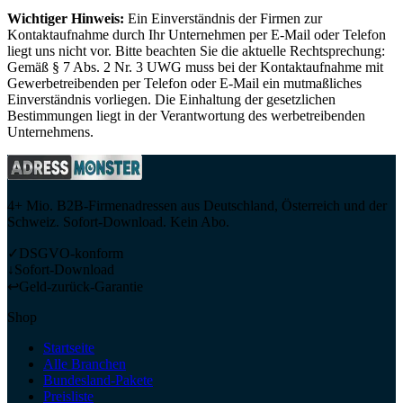
Wichtiger Hinweis:
Ein Einverständnis der Firmen zur
Kontaktaufnahme durch Ihr Unternehmen per E-Mail oder Telefon
liegt uns nicht vor. Bitte beachten Sie die aktuelle Rechtsprechung:
Gemäß § 7 Abs. 2 Nr. 3 UWG muss bei der Kontaktaufnahme mit
Gewerbetreibenden per Telefon oder E-Mail ein mutmaßliches
Einverständnis vorliegen. Die Einhaltung der gesetzlichen
Bestimmungen liegt in der Verantwortung des werbetreibenden
Unternehmens.
4+ Mio. B2B-Firmenadressen aus Deutschland, Österreich und der
Schweiz. Sofort-Download. Kein Abo.
✓
DSGVO-konform
↓
Sofort-Download
↩
Geld-zurück-Garantie
Shop
Startseite
Alle Branchen
Bundesland-Pakete
Preisliste