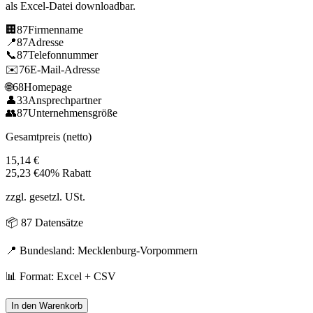
als Excel-Datei downloadbar.
🏢
87
Firmenname
📍
87
Adresse
📞
87
Telefonnummer
✉️
76
E-Mail-Adresse
🌐
68
Homepage
👤
33
Ansprechpartner
👥
87
Unternehmensgröße
Gesamtpreis (netto)
15,14
€
25,23
€
40% Rabatt
zzgl. gesetzl. USt.
📦
87
Datensätze
📍 Bundesland:
Mecklenburg-Vorpommern
📊 Format: Excel + CSV
In den Warenkorb