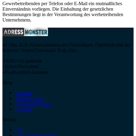
Gewerbetreibenden per Telefon oder E-Mail ein mutmaßliches
Einverständnis vorliegen. Die Einhaltung der gesetzlichen
Bestimmungen liegt in der Verantwortung des werbetreibenden
Unternehmens.
4+ Mio. B2B-Firmenadressen aus Deutschland, Österreich und der
Schweiz. Sofort-Download. Kein Abo.
✓
DSGVO-konform
↓
Sofort-Download
↩
Geld-zurück-Garantie
Shop
Startseite
Alle Branchen
Bundesland-Pakete
Preisliste
Service
FAQ
Geld-zurück-Garantie