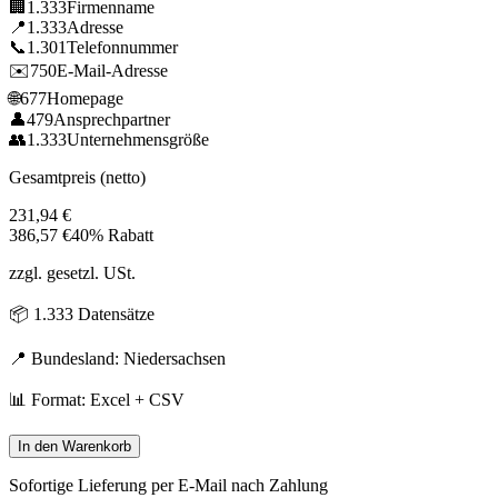
🏢
1.333
Firmenname
📍
1.333
Adresse
📞
1.301
Telefonnummer
✉️
750
E-Mail-Adresse
🌐
677
Homepage
👤
479
Ansprechpartner
👥
1.333
Unternehmensgröße
Gesamtpreis (netto)
231,94
€
386,57
€
40% Rabatt
zzgl. gesetzl. USt.
📦
1.333
Datensätze
📍 Bundesland:
Niedersachsen
📊 Format: Excel + CSV
In den Warenkorb
Sofortige Lieferung per E-Mail nach Zahlung