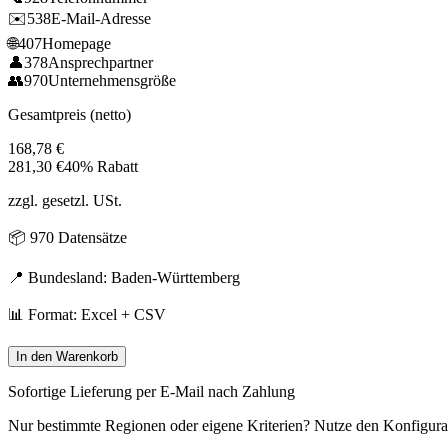
✉️
538
E-Mail-Adresse
🌐
407
Homepage
👤
378
Ansprechpartner
👥
970
Unternehmensgröße
Gesamtpreis (netto)
168,78
€
281,30
€
40% Rabatt
zzgl. gesetzl. USt.
📦
970
Datensätze
📍 Bundesland:
Baden-Württemberg
📊 Format: Excel + CSV
In den Warenkorb
Sofortige Lieferung per E-Mail nach Zahlung
Nur bestimmte Regionen oder eigene Kriterien? Nutze den Konfigura