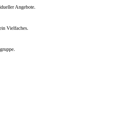
idueller Angebote.
in Vielfaches.
lgruppe.