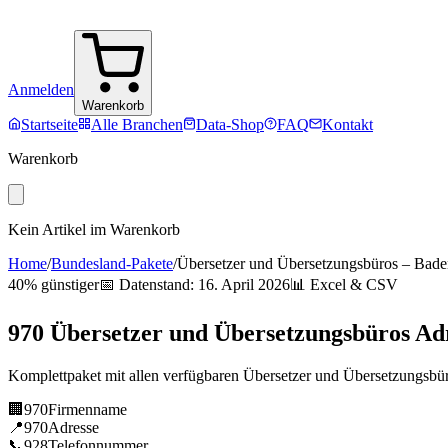
Anmelden
Warenkorb
Startseite
Alle Branchen
Data-Shop
FAQ
Kontakt
Warenkorb
Kein Artikel im Warenkorb
Home
/
Bundesland-Pakete
/
Übersetzer und Übersetzungsbüros
–
Bade
40% günstiger
📅 Datenstand:
16. April 2026
📊 Excel & CSV
970
Übersetzer und Übersetzungsbüros
Ad
Komplettpaket mit allen verfügbaren
Übersetzer und Übersetzungsbü
🏢
970
Firmenname
📍
970
Adresse
📞
928
Telefonnummer