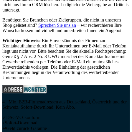
nicht aus Ihrem CRM löschen. Lediglich die Weitergabe an Dritte ist
untersagt.
Benötigen Sie Branchen oder Zielgruppen, die nicht in unserem
Shop gelistet sind?
Sprechen Sie uns an
– wir recherchieren Ihre
Wunschadressen individuell und unterbreiten Ihnen ein Angebot.
Wichtiger Hinweis:
Ein Einverständnis der Firmen zur
Kontaktaufnahme durch Ihr Unternehmen per E-Mail oder Telefon
liegt uns nicht vor. Bitte beachten Sie die aktuelle Rechtsprechung:
Gemäß § 7 Abs. 2 Nr. 3 UWG muss bei der Kontaktaufnahme mit
Gewerbetreibenden per Telefon oder E-Mail ein mutmaßliches
Einverständnis vorliegen. Die Einhaltung der gesetzlichen
Bestimmungen liegt in der Verantwortung des werbetreibenden
Unternehmens.
4+ Mio. B2B-Firmenadressen aus Deutschland, Österreich und der
Schweiz. Sofort-Download. Kein Abo.
✓
DSGVO-konform
↓
Sofort-Download
↩
Geld-zurück-Garantie