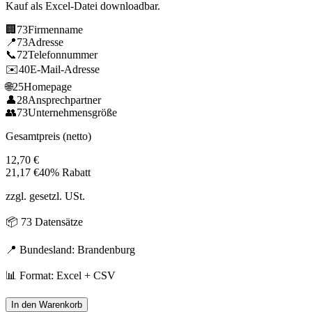
Kauf als Excel-Datei downloadbar.
🏢
73
Firmenname
📍
73
Adresse
📞
72
Telefonnummer
✉️
40
E-Mail-Adresse
🌐
25
Homepage
👤
28
Ansprechpartner
👥
73
Unternehmensgröße
Gesamtpreis (netto)
12,70
€
21,17
€
40% Rabatt
zzgl. gesetzl. USt.
📦
73
Datensätze
📍 Bundesland:
Brandenburg
📊 Format: Excel + CSV
In den Warenkorb