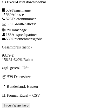
als Excel-Datei downloadbar.
🏢
539
Firmenname
📍
539
Adresse
📞
523
Telefonnummer
✉️
335
E-Mail-Adresse
🌐
239
Homepage
👤
183
Ansprechpartner
👥
539
Unternehmensgröße
Gesamtpreis (netto)
93,79
€
156,31
€
40% Rabatt
zzgl. gesetzl. USt.
📦
539
Datensätze
📍 Bundesland:
Hessen
📊 Format: Excel + CSV
In den Warenkorb