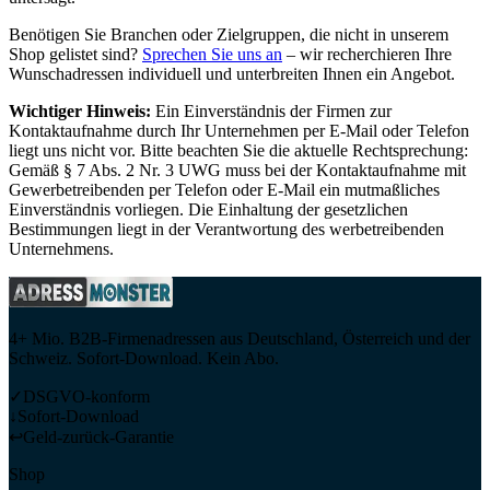
Benötigen Sie Branchen oder Zielgruppen, die nicht in unserem
Shop gelistet sind?
Sprechen Sie uns an
– wir recherchieren Ihre
Wunschadressen individuell und unterbreiten Ihnen ein Angebot.
Wichtiger Hinweis:
Ein Einverständnis der Firmen zur
Kontaktaufnahme durch Ihr Unternehmen per E-Mail oder Telefon
liegt uns nicht vor. Bitte beachten Sie die aktuelle Rechtsprechung:
Gemäß § 7 Abs. 2 Nr. 3 UWG muss bei der Kontaktaufnahme mit
Gewerbetreibenden per Telefon oder E-Mail ein mutmaßliches
Einverständnis vorliegen. Die Einhaltung der gesetzlichen
Bestimmungen liegt in der Verantwortung des werbetreibenden
Unternehmens.
4+ Mio. B2B-Firmenadressen aus Deutschland, Österreich und der
Schweiz. Sofort-Download. Kein Abo.
✓
DSGVO-konform
↓
Sofort-Download
↩
Geld-zurück-Garantie
Shop