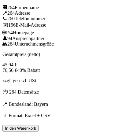
🏢
264
Firmenname
📍
264
Adresse
📞
260
Telefonnummer
✉️
156
E-Mail-Adresse
🌐
154
Homepage
👤
94
Ansprechpartner
👥
264
Unternehmensgröße
Gesamtpreis (netto)
45,94
€
76,56
€
40% Rabatt
zzgl. gesetzl. USt.
📦
264
Datensätze
📍 Bundesland:
Bayern
📊 Format: Excel + CSV
In den Warenkorb