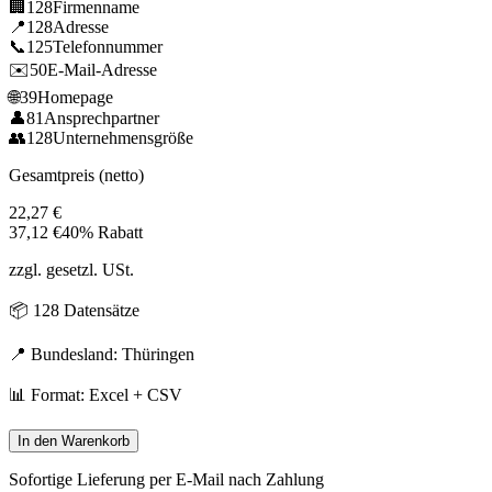
🏢
128
Firmenname
📍
128
Adresse
📞
125
Telefonnummer
✉️
50
E-Mail-Adresse
🌐
39
Homepage
👤
81
Ansprechpartner
👥
128
Unternehmensgröße
Gesamtpreis (netto)
22,27
€
37,12
€
40% Rabatt
zzgl. gesetzl. USt.
📦
128
Datensätze
📍 Bundesland:
Thüringen
📊 Format: Excel + CSV
In den Warenkorb
Sofortige Lieferung per E-Mail nach Zahlung