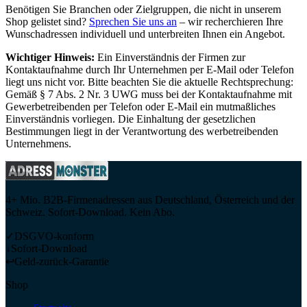
Benötigen Sie Branchen oder Zielgruppen, die nicht in unserem
Shop gelistet sind?
Sprechen Sie uns an
– wir recherchieren Ihre
Wunschadressen individuell und unterbreiten Ihnen ein Angebot.
Wichtiger Hinweis:
Ein Einverständnis der Firmen zur
Kontaktaufnahme durch Ihr Unternehmen per E-Mail oder Telefon
liegt uns nicht vor. Bitte beachten Sie die aktuelle Rechtsprechung:
Gemäß § 7 Abs. 2 Nr. 3 UWG muss bei der Kontaktaufnahme mit
Gewerbetreibenden per Telefon oder E-Mail ein mutmaßliches
Einverständnis vorliegen. Die Einhaltung der gesetzlichen
Bestimmungen liegt in der Verantwortung des werbetreibenden
Unternehmens.
4+ Mio. B2B-Firmenadressen aus Deutschland, Österreich und der
Schweiz. Sofort-Download. Kein Abo.
✓
DSGVO-konform
↓
Sofort-Download
↩
Geld-zurück-Garantie
Shop