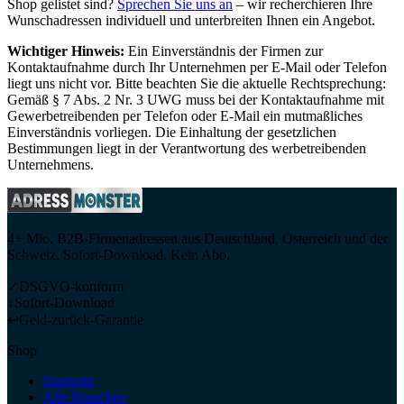
Shop gelistet sind?
Sprechen Sie uns an
– wir recherchieren Ihre
Wunschadressen individuell und unterbreiten Ihnen ein Angebot.
Wichtiger Hinweis:
Ein Einverständnis der Firmen zur
Kontaktaufnahme durch Ihr Unternehmen per E-Mail oder Telefon
liegt uns nicht vor. Bitte beachten Sie die aktuelle Rechtsprechung:
Gemäß § 7 Abs. 2 Nr. 3 UWG muss bei der Kontaktaufnahme mit
Gewerbetreibenden per Telefon oder E-Mail ein mutmaßliches
Einverständnis vorliegen. Die Einhaltung der gesetzlichen
Bestimmungen liegt in der Verantwortung des werbetreibenden
Unternehmens.
4+ Mio. B2B-Firmenadressen aus Deutschland, Österreich und der
Schweiz. Sofort-Download. Kein Abo.
✓
DSGVO-konform
↓
Sofort-Download
↩
Geld-zurück-Garantie
Shop
Startseite
Alle Branchen