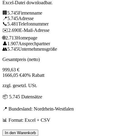
Excel-Datei downloadbar.
🏢
5.745
Firmenname
📍
5.745
Adresse
📞
5.481
Telefonnummer
✉️
2.690
E-Mail-Adresse
🌐
2.713
Homepage
👤
1.907
Ansprechpartner
👥
5.745
Unternehmensgröße
Gesamtpreis (netto)
999,63
€
1666,05
€
40% Rabatt
zzgl. gesetzl. USt.
📦
5.745
Datensätze
📍 Bundesland:
Nordrhein-Westfalen
📊 Format: Excel + CSV
In den Warenkorb