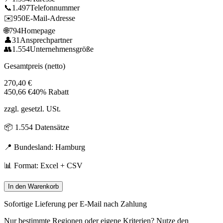
📞
1.497
Telefonnummer
✉️
950
E-Mail-Adresse
🌐
794
Homepage
👤
31
Ansprechpartner
👥
1.554
Unternehmensgröße
Gesamtpreis (netto)
270,40
€
450,66
€
40% Rabatt
zzgl. gesetzl. USt.
📦
1.554
Datensätze
📍 Bundesland:
Hamburg
📊 Format: Excel + CSV
In den Warenkorb
Sofortige Lieferung per E-Mail nach Zahlung
Nur bestimmte Regionen oder eigene Kriterien? Nutze den