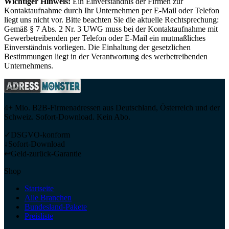
Wichtiger Hinweis:
Ein Einverständnis der Firmen zur
Kontaktaufnahme durch Ihr Unternehmen per E-Mail oder Telefon
liegt uns nicht vor. Bitte beachten Sie die aktuelle Rechtsprechung:
Gemäß § 7 Abs. 2 Nr. 3 UWG muss bei der Kontaktaufnahme mit
Gewerbetreibenden per Telefon oder E-Mail ein mutmaßliches
Einverständnis vorliegen. Die Einhaltung der gesetzlichen
Bestimmungen liegt in der Verantwortung des werbetreibenden
Unternehmens.
4+ Mio. B2B-Firmenadressen aus Deutschland, Österreich und der
Schweiz. Sofort-Download. Kein Abo.
✓
DSGVO-konform
↓
Sofort-Download
↩
Geld-zurück-Garantie
Shop
Startseite
Alle Branchen
Bundesland-Pakete
Preisliste