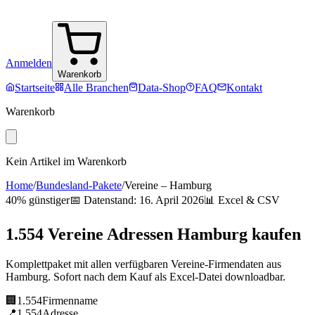
Anmelden
Warenkorb
Startseite
Alle Branchen
Data-Shop
FAQ
Kontakt
Warenkorb
Kein Artikel im Warenkorb
Home
/
Bundesland-Pakete
/
Vereine
–
Hamburg
40% günstiger
📅 Datenstand:
16. April 2026
📊 Excel & CSV
1.554
Vereine
Adressen
Hamburg
kaufen
Komplettpaket mit allen verfügbaren
Vereine
-Firmendaten aus
Hamburg
. Sofort nach dem Kauf als Excel-Datei downloadbar.
🏢
1.554
Firmenname
📍
1.554
Adresse