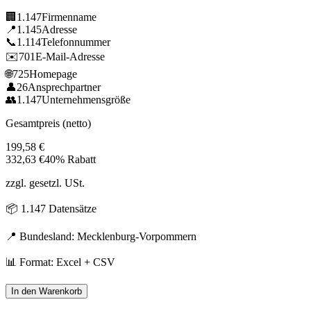
🏢
1.147
Firmenname
📍
1.145
Adresse
📞
1.114
Telefonnummer
✉️
701
E-Mail-Adresse
🌐
725
Homepage
👤
26
Ansprechpartner
👥
1.147
Unternehmensgröße
Gesamtpreis (netto)
199,58
€
332,63
€
40% Rabatt
zzgl. gesetzl. USt.
📦
1.147
Datensätze
📍 Bundesland:
Mecklenburg-Vorpommern
📊 Format: Excel + CSV
In den Warenkorb