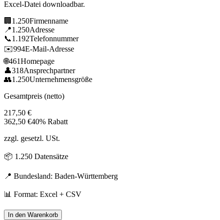
Excel-Datei downloadbar.
🏢
1.250
Firmenname
📍
1.250
Adresse
📞
1.192
Telefonnummer
✉️
994
E-Mail-Adresse
🌐
461
Homepage
👤
318
Ansprechpartner
👥
1.250
Unternehmensgröße
Gesamtpreis (netto)
217,50
€
362,50
€
40% Rabatt
zzgl. gesetzl. USt.
📦
1.250
Datensätze
📍 Bundesland:
Baden-Württemberg
📊 Format: Excel + CSV
In den Warenkorb