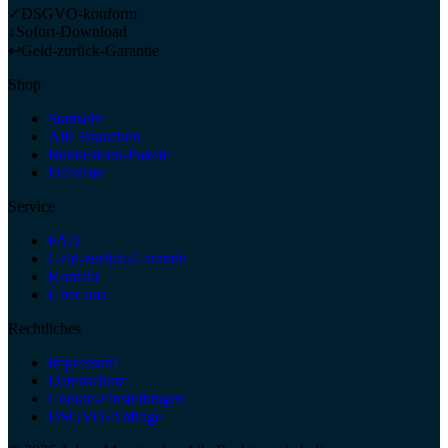
✓
DSGVO-konform
↓
Sofort-Download
↩
Geld-zurück-Garantie
Shop
Startseite
Alle Branchen
Bundesland-Pakete
Preisliste
Service
FAQ
Geld-zurück-Garantie
Kontakt
Über uns
Rechtliches
Impressum
Datenschutz
Cookie-Einstellungen
DSGVO-Anfrage