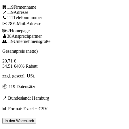
🏢
119
Firmenname
📍
119
Adresse
📞
111
Telefonnummer
✉️
78
E-Mail-Adresse
🌐
62
Homepage
👤
38
Ansprechpartner
👥
119
Unternehmensgröße
Gesamtpreis (netto)
20,71
€
34,51
€
40% Rabatt
zzgl. gesetzl. USt.
📦
119
Datensätze
📍 Bundesland:
Hamburg
📊 Format: Excel + CSV
In den Warenkorb