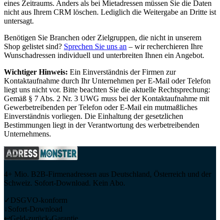
eines Zeitraums. Anders als bei Mietadressen müssen Sie die Daten
nicht aus Ihrem CRM löschen. Lediglich die Weitergabe an Dritte ist
untersagt.
Benötigen Sie Branchen oder Zielgruppen, die nicht in unserem
Shop gelistet sind?
Sprechen Sie uns an
– wir recherchieren Ihre
Wunschadressen individuell und unterbreiten Ihnen ein Angebot.
Wichtiger Hinweis:
Ein Einverständnis der Firmen zur
Kontaktaufnahme durch Ihr Unternehmen per E-Mail oder Telefon
liegt uns nicht vor. Bitte beachten Sie die aktuelle Rechtsprechung:
Gemäß § 7 Abs. 2 Nr. 3 UWG muss bei der Kontaktaufnahme mit
Gewerbetreibenden per Telefon oder E-Mail ein mutmaßliches
Einverständnis vorliegen. Die Einhaltung der gesetzlichen
Bestimmungen liegt in der Verantwortung des werbetreibenden
Unternehmens.
4+ Mio. B2B-Firmenadressen aus Deutschland, Österreich und der
Schweiz. Sofort-Download. Kein Abo.
✓
DSGVO-konform
↓
Sofort-Download
↩
Geld-zurück-Garantie