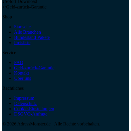
↓
Sofort-Download
↩
Geld-zurück-Garantie
Shop
Startseite
Alle Branchen
Bundesland-Pakete
Preisliste
Service
FAQ
Geld-zurück-Garantie
Kontakt
Über uns
Rechtliches
Impressum
Datenschutz
Cookie-Einstellungen
DSGVO-Anfrage
©
2026
AdressMonster.de · Alle Rechte vorbehalten.