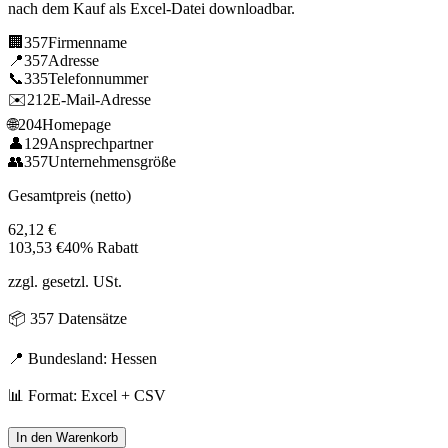
nach dem Kauf als Excel-Datei downloadbar.
🏢
357
Firmenname
📍
357
Adresse
📞
335
Telefonnummer
✉️
212
E-Mail-Adresse
🌐
204
Homepage
👤
129
Ansprechpartner
👥
357
Unternehmensgröße
Gesamtpreis (netto)
62,12
€
103,53
€
40% Rabatt
zzgl. gesetzl. USt.
📦
357
Datensätze
📍 Bundesland:
Hessen
📊 Format: Excel + CSV
In den Warenkorb