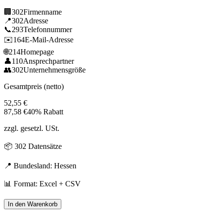
🏢
302
Firmenname
📍
302
Adresse
📞
293
Telefonnummer
✉️
164
E-Mail-Adresse
🌐
214
Homepage
👤
110
Ansprechpartner
👥
302
Unternehmensgröße
Gesamtpreis (netto)
52,55
€
87,58
€
40% Rabatt
zzgl. gesetzl. USt.
📦
302
Datensätze
📍 Bundesland:
Hessen
📊 Format: Excel + CSV
In den Warenkorb