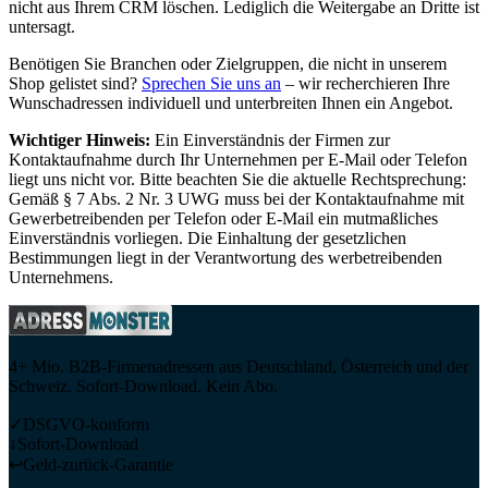
nicht aus Ihrem CRM löschen. Lediglich die Weitergabe an Dritte ist
untersagt.
Benötigen Sie Branchen oder Zielgruppen, die nicht in unserem
Shop gelistet sind?
Sprechen Sie uns an
– wir recherchieren Ihre
Wunschadressen individuell und unterbreiten Ihnen ein Angebot.
Wichtiger Hinweis:
Ein Einverständnis der Firmen zur
Kontaktaufnahme durch Ihr Unternehmen per E-Mail oder Telefon
liegt uns nicht vor. Bitte beachten Sie die aktuelle Rechtsprechung:
Gemäß § 7 Abs. 2 Nr. 3 UWG muss bei der Kontaktaufnahme mit
Gewerbetreibenden per Telefon oder E-Mail ein mutmaßliches
Einverständnis vorliegen. Die Einhaltung der gesetzlichen
Bestimmungen liegt in der Verantwortung des werbetreibenden
Unternehmens.
4+ Mio. B2B-Firmenadressen aus Deutschland, Österreich und der
Schweiz. Sofort-Download. Kein Abo.
✓
DSGVO-konform
↓
Sofort-Download
↩
Geld-zurück-Garantie