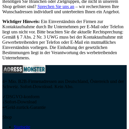
Benötigen Sie Branchen oder Zielgruppen, die nicht in unserem
Shop gelistet sind?
Sprechen Sie uns an
– wir recherchieren Ihre
Wunschadressen individuell und unterbreiten Ihnen ein Angebot.
Wichtiger Hinweis:
Ein Einverständnis der Firmen zur
Kontaktaufnahme durch Ihr Unternehmen per E-Mail oder Telefon
liegt uns nicht vor. Bitte beachten Sie die aktuelle Rechtsprechung:
Gemäß § 7 Abs. 2 Nr. 3 UWG muss bei der Kontaktaufnahme mit
Gewerbetreibenden per Telefon oder E-Mail ein mutmaßliches
Einverständnis vorliegen. Die Einhaltung der gesetzlichen
Bestimmungen liegt in der Verantwortung des werbetreibenden
Unternehmens.
4+ Mio. B2B-Firmenadressen aus Deutschland, Österreich und der
Schweiz. Sofort-Download. Kein Abo.
✓
DSGVO-konform
↓
Sofort-Download
↩
Geld-zurück-Garantie
Shop
Startseite