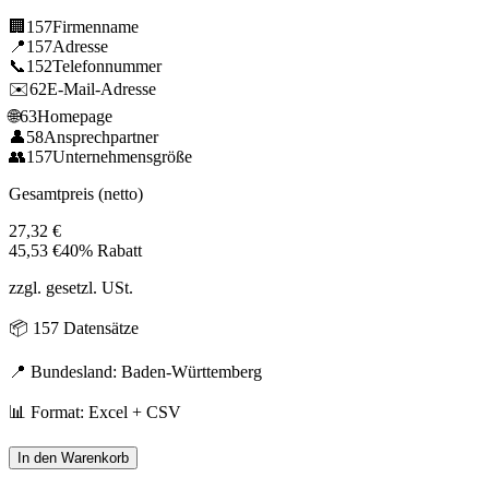
🏢
157
Firmenname
📍
157
Adresse
📞
152
Telefonnummer
✉️
62
E-Mail-Adresse
🌐
63
Homepage
👤
58
Ansprechpartner
👥
157
Unternehmensgröße
Gesamtpreis (netto)
27,32
€
45,53
€
40% Rabatt
zzgl. gesetzl. USt.
📦
157
Datensätze
📍 Bundesland:
Baden-Württemberg
📊 Format: Excel + CSV
In den Warenkorb