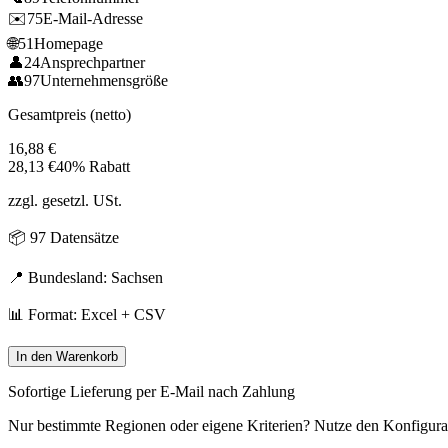
✉️
75
E-Mail-Adresse
🌐
51
Homepage
👤
24
Ansprechpartner
👥
97
Unternehmensgröße
Gesamtpreis (netto)
16,88
€
28,13
€
40% Rabatt
zzgl. gesetzl. USt.
📦
97
Datensätze
📍 Bundesland:
Sachsen
📊 Format: Excel + CSV
In den Warenkorb
Sofortige Lieferung per E-Mail nach Zahlung
Nur bestimmte Regionen oder eigene Kriterien? Nutze den Konfigura