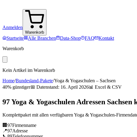
Anmelden
Warenkorb
Startseite
Alle Branchen
Data-Shop
FAQ
Kontakt
Warenkorb
Kein Artikel im Warenkorb
Home
/
Bundesland-Pakete
/
Yoga & Yogaschulen
–
Sachsen
40% günstiger
📅 Datenstand:
16. April 2026
📊 Excel & CSV
97
Yoga & Yogaschulen
Adressen
Sachsen
k
Komplettpaket mit allen verfügbaren
Yoga & Yogaschulen
-Firmendat
🏢
97
Firmenname
📍
97
Adresse
📞
89
Telefonnummer